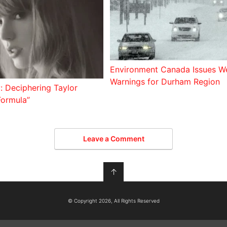
Environment Canada Issues W
Warnings for Durham Region
: Deciphering Taylor
Formula”
Leave a Comment
↑
© Copyright 2026, All Rights Reserved