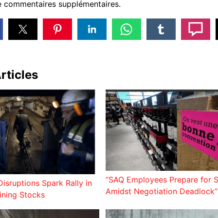
de commentaires supplémentaires.
rticles
“SAQ Employees Prepare for S
isruptions Spark Rally in
Amidst Negotiation Deadlock”
ining Stocks