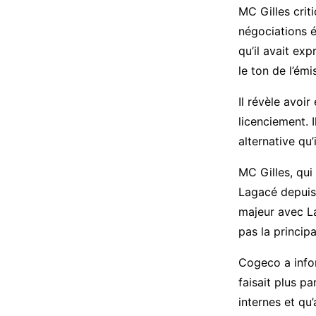
MC Gilles crit
négociations é
qu’il avait ex
le ton de l’ém
Il révèle avoir
licenciement. I
alternative qu’
MC Gilles, qui
Lagacé depuis t
majeur avec La
pas la princip
Cogeco a info
faisait plus pa
internes et qu