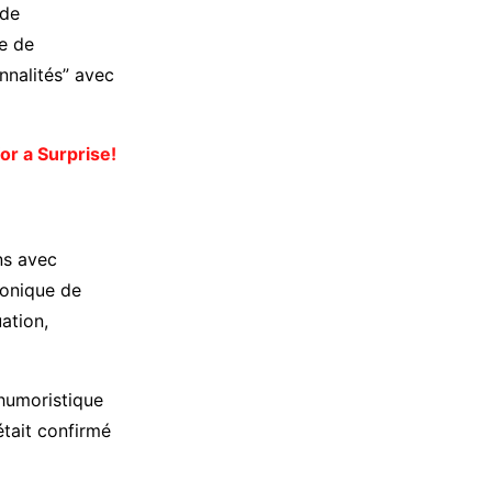
 de
e de
nnalités” avec
or a Surprise!
ns avec
ronique de
ation,
 humoristique
était confirmé