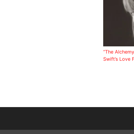
“The Alchemy
Swift’s Love 