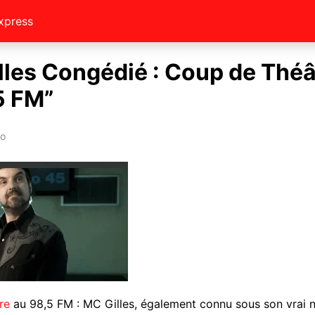
xpress
lles Congédié : Coup de Théâ
5 FM”
eo
re
au 98,5 FM : MC Gilles, également connu sous son vrai