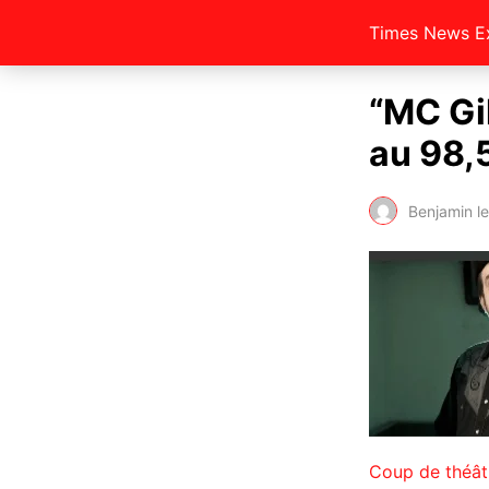
Times News E
“MC Gi
au 98,
Benjamin l
Coup de théât