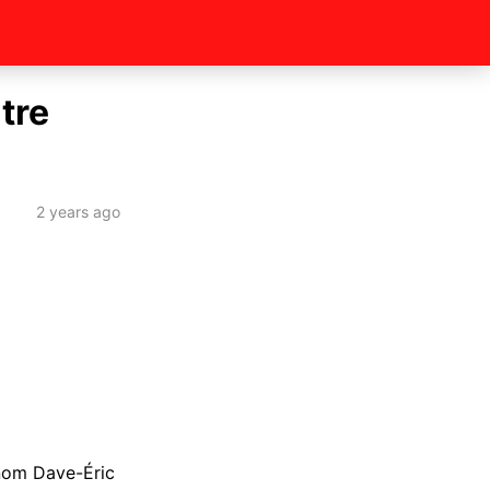
tre
2 years ago
 nom Dave-Éric