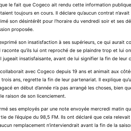
ique le fait que Cogeco ait rendu cette information publique
taient toujours en cours. Il déclare qu’aucun contrat n’avait
primé son désintérêt pour l’horaire du vendredi soir et ses 
ission proposée.
 exprimé son insatisfaction à ses supérieurs, ce qui aurait c
l raconte qu’ils lui ont reproché de se plaindre trop et lui 
il jugeait insatisfaisante, avant de lui signifier la fin de leur 
 collaborait avec Cogeco depuis 19 ans et animait aux côté
rois ans, regrette la fin de leur partenariat. Il explique qu’
gacé en début d’année n’a pas arrangé les choses, bien que
ale raison de son licenciement.
rmé ses employés par une note envoyée mercredi matin qu
rtie de l’équipe du 98,5 FM. Ils ont déclaré que cela relevai
’aucun remplacement n’interviendrait avant la fin de la saiso